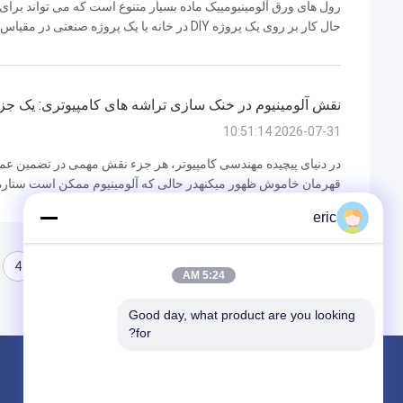
رول های ورق آلومینیومییک ماده بسیار متنوع است که می تواند برای
حال کار بر روی یک پروژه DIY در خانه یا یک پروژه
ارائه می دهند که آنها را به یک انتخاب ایده آل برای پروژه بعدی شما 
نقش آلومینیوم در خنک سازی تراشه های کامپیوتری: یک جزء
2026-07-31 10:51:14
در دنیای پیچیده مهندسی کامپیوتر، هر جزء نقش مهمی در تضمین عملک
قهرمان خاموش ظهور ميکنهدر حالی که آلومینیوم ممکن است ستار
برای حفظ دمای اجزای مهم در کامپیوتر.. درک نیاز به خنک کردن تراشه
eric
4
3
2
1
5:24 AM
Good day, what product are you looking 
for?
محصولات
در باره