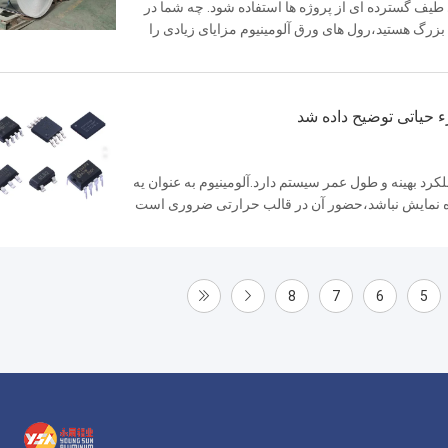
 طیف گسترده ای از پروژه ها استفاده شود. چه شما در
 صنعتی در مقیاس بزرگ هستید،رول های ورق آلومینیوم مزایای زیادی را
تبدیل می ک...
 حیاتی توضیح داده شد
رد بهینه و طول عمر سیستم دارد.آلومينيوم به عنوان يه
ه نمایش نباشد،حضور آن در قالب حرارتی ضروری است
 های کامپیوتری، ما...
8
7
6
5