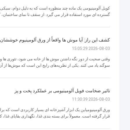
کویل آلومینیومی یک ماده چند منظوره است که به دلیل دوام، سبکی 
گسترده ای مورد استفاده قرار می گیرد. از سقف تا نمای ساختمان، ک
کاربردها است. در این مقاله، ما به کاربردهای فراوان کویل آلومینیومی 
کشف این راز: آیا موش ها واقعاً از ورق آلومینیوم خوششان 
2026-08-03 15:05:29
وقتی صحبت از دور نگه داشتن موش ها از خانه می شود، تئوری ها و 
سوگند یاد می کنند. یکی از نظریه‌های رایج این است که موش‌ها از آن
حقیقتی دارد؟ بیایید نگاهی دقیق‌تر به علم پشت این نظریه بیندازیم و ای
تاثیر ضخامت فویل آلومینیومی بر عملکرد پخت و پز
2026-08-03 11:30:39
ورق آلومینیومیاین یک ابزار آشپزخانه ای بسیار کاربردی است که بر
قرار گرفته است. معمولاً برای بسته بندی غذا، نگهداری بقایای غذا،
کلیدی که تاثیر ورق آلومینیوم را در پخت و پز تعیین می کند ضخامت 