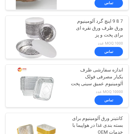
کنترل
تماس
کیفیت
7 8 9 اینچ گرد آلومینیوم
120
ورق ظرف ورق نقره ای
با
برای پخت و پز
رول فویل آلومینیومی
ما
MOQ:1000 عدد
تماس
تماس
بگیرید
اندازه سفارشی ظرف
یکبار مصرفی فولک
اخبار
آلومینیوم عمیق سینی پخت
115
و پز پخت و پز گرم کردن
MOQ:10000 عدد
ظرف غذا
موارد
تماس
صفحه ورق آلومینیوم
کانتینر ورق آلومینیوم برای
درخواست
بسته بندی غذا در هواپیما با
نقل قول
خدمات OEM