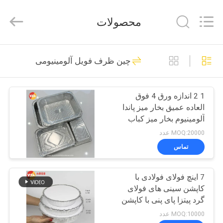
Henan
Yongsheng
Aluminum
محصولات
Industry
Co.,Ltd..
All
Rights
Reserved.
صفحه
218
چین ظرف فویل آلومینیومی
اصلی
کویل نوار آلومینیومی
1 2 اندازه ورق 4 فوق
محصولات
العاده عمیق بخار میز پاندا
آلومینیوم بخار میز کباب
درباره
MOQ:20000 عدد
ما
تماس
125
کویل آلومینیومی با
7 اینچ فولای فولادی با
تور
کاپشن سینی های فولای
کارخانه
روکش رنگی
گرد پیتزا پای پنی با کاپشن
شفاف
MOQ:10000 عدد