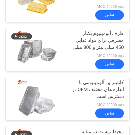
MOQ:10000 pcs
نقشه
تماس
139
سایت
دیسک دایره
ظرف آلومینیوم یکبار
مصرفی برای مواد غذایی
آلومینیومی
سیاست
450 میلی لیتر و 800 میلی
لیتر سینی فولیک با پوشش
حفظ
MOQ:10000 pcs
پلاستیکی برای بسته بندی
تماس
حریم
مواد غذایی
خصوصی
کانتینر پن آلومینیومی با
49
اندازه های مختلف OEM در
فیلم پلی استری لایه
دسترس است
MOQ:10000 pcs
بندی شده از ورق
تماس
آلومینیوم
محیط زیست دوستانه -