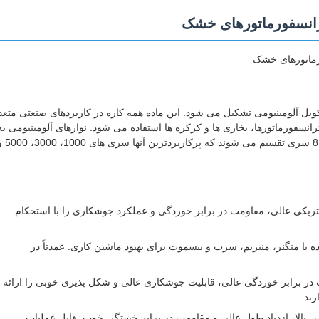
ل آلومینیومی تشکیل می شود. این ماده همه کاره در کاربردهای صنعتی متع
رانسفورماتورها، بخاری ها و کرکره ها استفاده می شود. نوارهای آلومینیومی به
عنوان یک ماده اولیه صنعتی حیاتی، بر اساس عناصر آلیاژی خود به 8 سری تقسیم می شوند ک
 رسانایی الکتریکی عالی، مقاومت در برابر خوردگی و عملکرد جوشکاری را با استحکام
حتوای مس، تقویت شده با منگنز، منیزیم، سرب و بیسموت برای بهبود ماشین کاری. عمدتاً در
1.0-1.5٪ محتوا) که مقاومت در برابر خوردگی عالی، قابلیت جوشکاری عالی و شکل پذیری خوبی را ارائه
ند.
ی بالا، ازدیاد طول عالی و مقاومت در برابر خستگی خوب. قابل عملیات