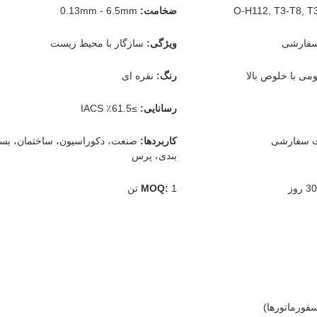
ضخامت:
0.13mm - 6.5mm
سفارشی
ویژگی:
سازگار با محیط زیست
ومی با خلوص بالا
رنگ:
نقره ای
رسانایی:
≥61.5٪ IACS
ت سفارشی
کاربردها:
صنعت، دکوراسیون، ساختمان، بست
بندی، پرس
1 تن
MOQ:
سفورماتورها)