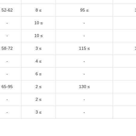
52-62
≥ 8
≥ 95
-
≥ 10
-
-
≥ 10
-
58-72
≥ 3
≥ 115
-
≥ 4
-
-
≥ 6
-
65-95
≥ 2
≥ 130
-
≥ 2
-
-
≥ 3
-