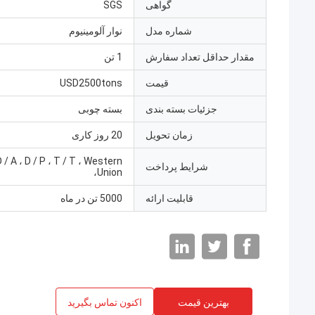
گواهی
SGS
شماره مدل
نوار آلومینیوم
مقدار حداقل تعداد سفارش
1 تن
قیمت
USD2500tons
جزئیات بسته بندی
بسته چوبی
زمان تحویل
20 روز کاری
D / A ، D / P ، T / T ، Western
شرایط پرداخت
Union،
قابلیت ارائه
5000 تن در ماه
بهترین قیمت
اکنون تماس بگیرید