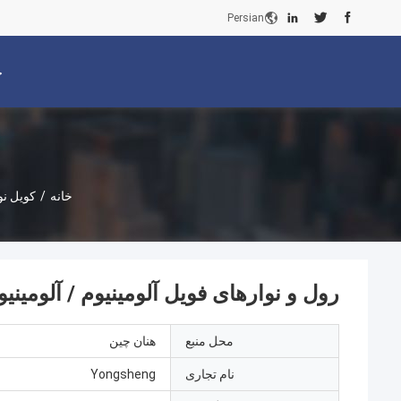
Persian
خ
خانه
/
کویل نو
رول و نوارهای فویل آلومینیوم / آلومینیو 3105 و ترانسفورماتورهای نوع خش
محل منبع
هنان چین
نام تجاری
Yongsheng