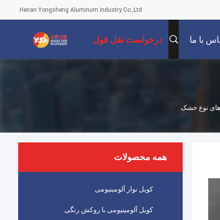
Henan Yongsheng Aluminum Industry Co.,Ltd.
اس با ما
درخواست نقل قول
همه محصولات
کویل نوار آلومینیومی
کویل آلومینیومی با روکش رنگی