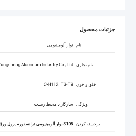
جزئیات محصول
نام
نوار آلومینیومی
نام تجاری
Yongsheng Aluminum Industry Co., Ltd.
خلق و خوی
O-H112، T3-T8
ویژگی
سازگار با محیط زیست
برجسته کردن
3105 نوار آلومینیومی ترانسفورم
,
رول ورق 