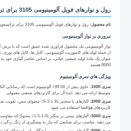
رول و نوارهای فویل آلومینیومی 3105 برای ترانسفورماتورهای خشک
نام محصول:
رول و نوارهای فویل آلومینیومی 3105 برای ترانسفورماتورهای خشک
مروری بر نوار آلومینیومی
نوار آلومینیومی یک محصول فرآوری شده عمیق است که با برش کوی
از جمله لوله های کامپوزیت آلومینیومی، کابل ها، کابل های نوری، ت
8000 هستند.
ویژگی های سری آلومینیوم
سری 1000:
حاوی بیش از 99.00٪ آلومینیوم است که
متوسط ارائه می دهد. ایده آل برای کاربردهای صنعتی معمولی.
سری 2000:
آلیاژهای با سختی بالا با 3-5٪ م
کاربردهای هوافضا استفاده می شود.
سری 3000:
آلیاژهای مبتنی بر منگنز (
می دهند. مناسب برای صنایعی که نیاز به پیشگیری از زنگ زدگی دار
سری 5000:
آلیاژهای مبتنی بر منیزیم با چگالی کم، استحکام کشش