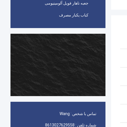
جعبه ناهار فویل آلومینیومی
کباب یکبار مصرف
تماس با شخص :
Wang
شماره تلفن :
8613027629558