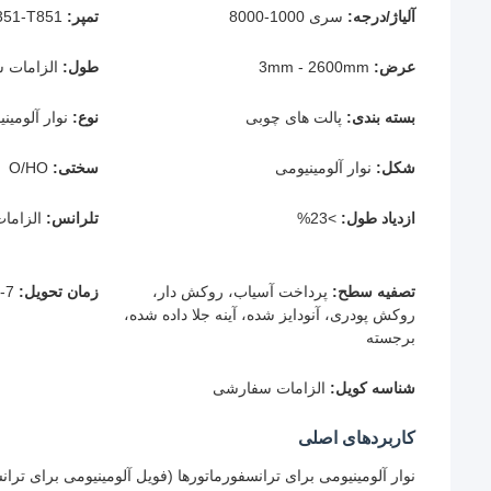
آلیاژ/درجه:
سری 1000-8000
تمپر:
O-H112, T3-T8, T351-T851
عرض:
3mm - 2600mm
طول:
الزامات 
بسته بندی:
پالت های چوبی
نوع:
نوار آلومینی
شکل:
نوار آلومینیومی
سختی:
O/HO
ازدیاد طول:
>23%
تلرانس:
الزاما
تصفیه سطح:
پرداخت آسیاب، روکش دار،
زمان تحویل:
7-30 روز
روکش پودری، آنودایز شده، آینه جلا داده شده،
برجسته
شناسه کویل:
الزامات سفارشی
کاربردهای اصلی
نوار آلومینیومی برای ترانسفورماتورها (فویل آلومینیومی برای تران