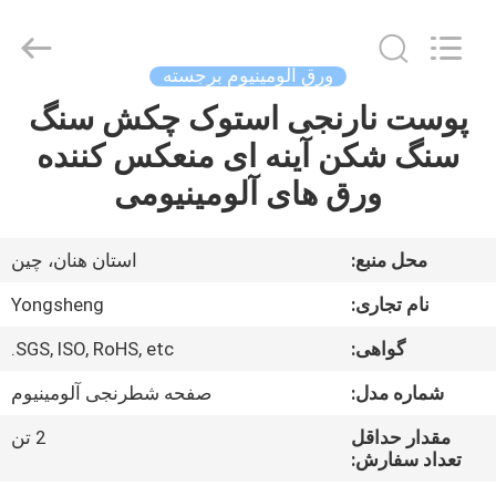
Henan
Yongsheng
Aluminum
Industry
Co.,Ltd..
ورق آلومینیوم برجسته
All
Rights
Reserved.
پوست نارنجی استوک چکش سنگ
صفحه
سنگ شکن آینه ای منعکس کننده
اصلی
ورق های آلومینیومی
محصولات
محل منبع:
استان هنان، چین
درباره
نام تجاری:
Yongsheng
ما
گواهی:
SGS, ISO, RoHS, etc.
شماره مدل:
صفحه شطرنجی آلومینیوم
تور
کارخانه
مقدار حداقل
2 تن
تعداد سفارش: