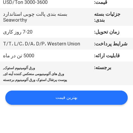
قیمت:
3000-3600 USD/Ton
کنترل
کیفیت
جزئیات بسته
بسته بندی پالت چوبی استاندارد
بندی:
Seaworthy
با
زمان تحویل:
7-20 روز کاری
ما
شرایط پرداخت:
T/T، L/C، D/A، D/P، Western Union
تماس
قابلیت ارائه:
5000 تن در ماه
بگیرید
برجسته:
,
ورق آلومینیوم استوک
,
ورق های آلومینیومی منعکس کننده آینه ای
پوست پرتقال استوک ورق آلومینیوم برجسته
اخبار
بهترین قیمت
موارد
درخواست
نقل قول