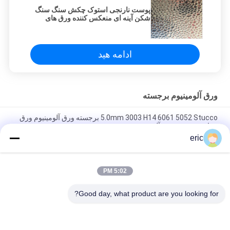
پوست نارنجی استوک چکش سنگ سنگ
شکن آینه ای منعکس کننده ورق های
آلومینیومی
ادامه هید
ورق آلومینیوم برجسته
5.0mm 3003 H14 6061 5052 Stucco برجسته ورق آلومینیوم ورق
سیاه و سفید صفحه آلومینیوم
eric
صفحه آلومینیوم صفحه آلومینیوم صفحه آج آلومینیومی 5 بار صفحه آج
آلومینیومی
5:02 PM
ورق آلومینیوم ورق الماس ورق آلومینیوم صفحه چک 3mm 8x4 صفحه
آلومینیوم چک کننده
Good day, what product are you looking for?
دسته بندی های محبوب
همه